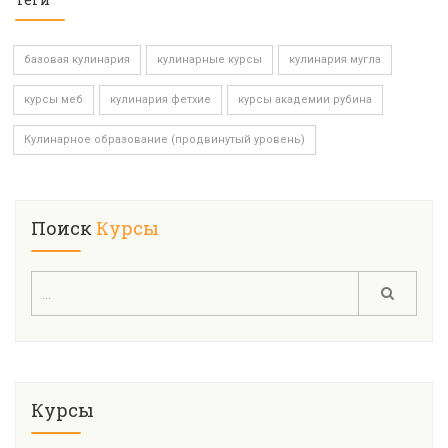
базовая кулинария
кулинарные курсы
кулинария мугла
курсы меб
кулинария фетхие
курсы академии рубина
Кулинарное образование (продвинутый уровень)
Поиск
Курсы
Курсы