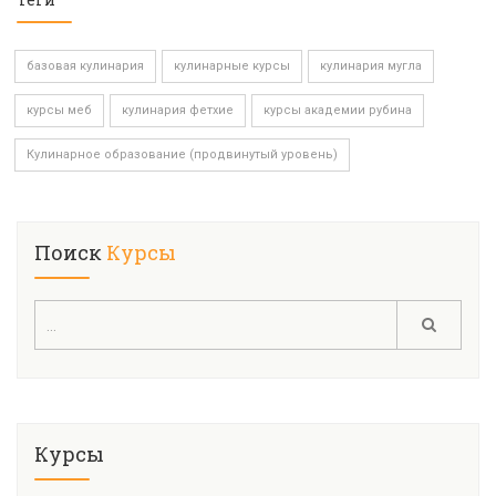
базовая кулинария
кулинарные курсы
кулинария мугла
курсы меб
кулинария фетхие
курсы академии рубина
Кулинарное образование (продвинутый уровень)
Поиск
Курсы
Курсы