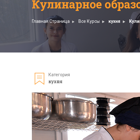
Кулинарное образ
Главная Страница
Все Курсы
кухня
Кули
Категория
кухня