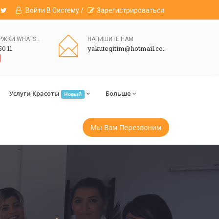
Войти В Систему /
Зарегистрироваться
ЛИНИЯ ПОДДЕРЖКИ WHATSAPP
НАПИШИТЕ НАМ
50 11
yakutegitim@hotmail.com
Услуги Красоты
Больше
Новый
Мы Вам Перезвоним