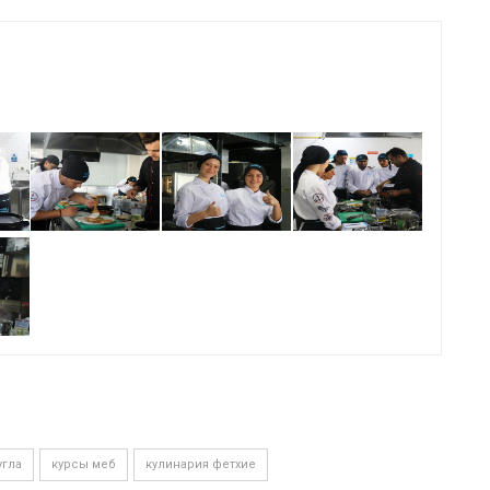
угла
курсы меб
кулинария фетхие