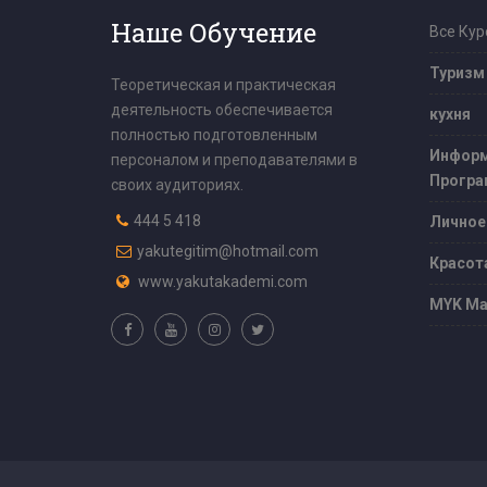
Наше Обучение
Все Кур
Туризм
Теоретическая и практическая
деятельность обеспечивается
кухня
полностью подготовленным
Информ
персоналом и преподавателями в
Програ
своих аудиториях.
444 5 418
Личное
yakutegitim@hotmail.com
Красот
www.yakutakademi.com
MYK Ма