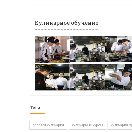
Кулинарное обучение
Теги
базовая кулинария
кулинарные курсы
кулинария м