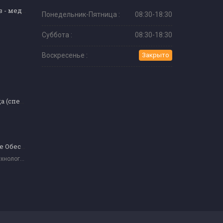
Прием пациентов - медицинский секретариат
Понедельник-Пятница :
08:30-18:30
Суббота :
08:30-18:30
Воскресенье :
Закрыто
Шелковая ресница (специальное образование)
Веб-Программное Обеспечение
Информационные Технологии И Программное Обеспечение