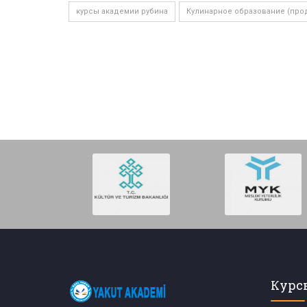
курсы академии рубина
Кулинарное образование (про
Курс