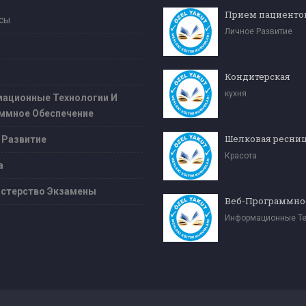
сы
Личное Развитие
Кондитерская
кухня
ационные Технологии И
ммное Обеспечение
 Развитие
Красота
а
стерство Экзамены