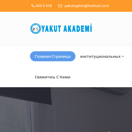
444 5 418
yakutegitim@hotmail.com
Главная Страница
институциональных
Свяжитесь С Нами