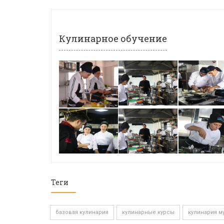
Кулинарное обучение
Теги
базовая кулинария
кулинарные курсы
кулинария м