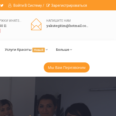
Войти В Систему /
Зарегистрироваться
ЛИНИЯ ПОДДЕРЖКИ WHATSAPP
НАПИШИТЕ НАМ
50 11
yakutegitim@hotmail.com
Услуги Красоты
Больше
Новый
Мы Вам Перезвоним