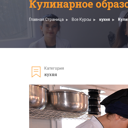
Кулинарное образ
Главная Страница
Все Курсы
кухня
Кули
Категория
кухня