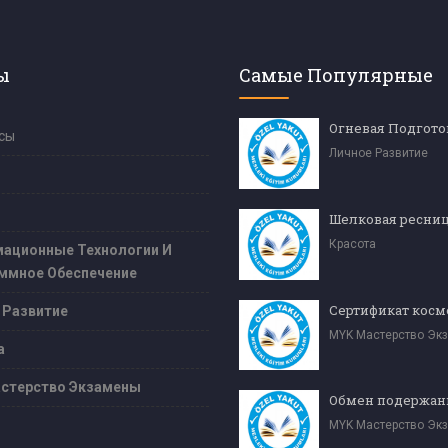
ы
Самые Популярные
Огневая Подгото
сы
Личное Развитие
Красота
ационные Технологии И
ммное Обеспечение
 Развитие
MYK Мастерство Эк
а
стерство Экзамены
MYK Мастерство Эк