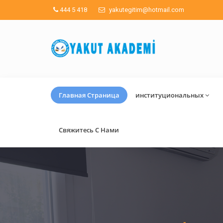
444 5 418
yakutegitim@hotmail.com
Главная Страница
институциональных
Свяжитесь С Нами