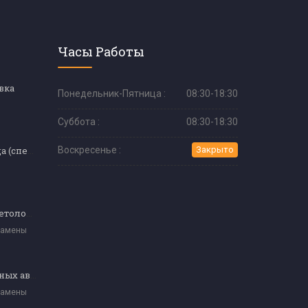
Часы Работы
вка
Понедельник-Пятница :
08:30-18:30
Суббота :
08:30-18:30
Шелковая ресница (специальное образование)
Воскресенье :
Закрыто
Сертификат косметолога экзамен (уровень 4)
замены
Обмен подержанных автомобилей (Галерея)
замены