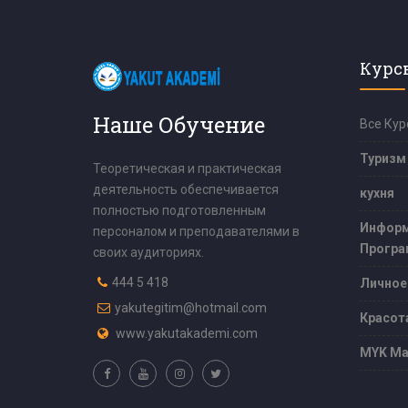
Курс
Наше Обучение
Все Кур
Туризм
Теоретическая и практическая
деятельность обеспечивается
кухня
полностью подготовленным
Информ
персоналом и преподавателями в
Програ
своих аудиториях.
444 5 418
Личное
yakutegitim@hotmail.com
Красот
www.yakutakademi.com
MYK Ма