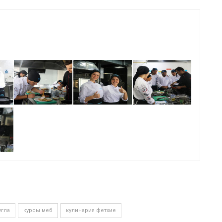
угла
курсы меб
кулинария фетхие