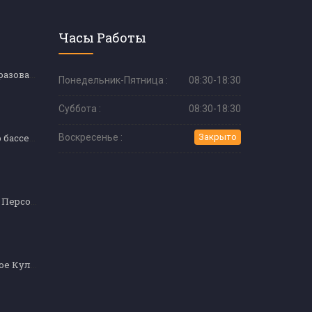
Часы Работы
Кондитерское образование (продвинутый уровень)
Понедельник-Пятница :
08:30-18:30
Суббота :
08:30-18:30
Водный оператор бассейна
Воскресенье :
Закрыто
Обслуживающий Персонал (Официант)
Профессиональное Кулинарное Обучение