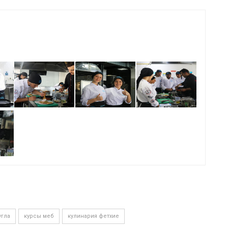
угла
курсы меб
кулинария фетхие