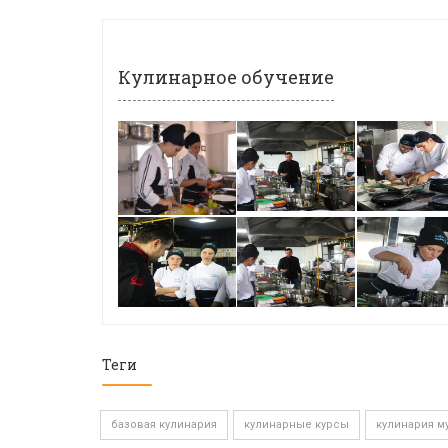
Кулинарное обучение
Теги
базовая кулинария
кулинарные курсы
кулинария м