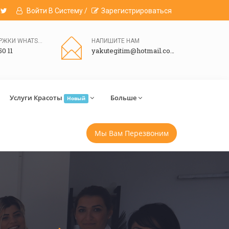
Войти В Систему /
Зарегистрироваться
ЛИНИЯ ПОДДЕРЖКИ WHATSAPP
НАПИШИТЕ НАМ
50 11
yakutegitim@hotmail.com
Услуги Красоты
Больше
Новый
Мы Вам Перезвоним