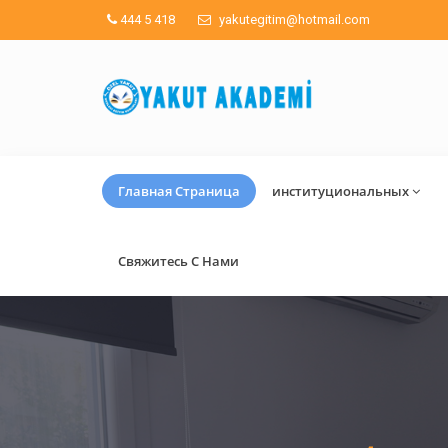
444 5 418
yakutegitim@hotmail.com
Главная Страница
институциональных
Свяжитесь С Нами