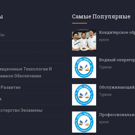
ы
Самые Популярные
сы
кухня
Туризм
ационные Технологии И
ммное Обеспечение
 Развитие
Туризм
а
стерство Экзамены
кухня