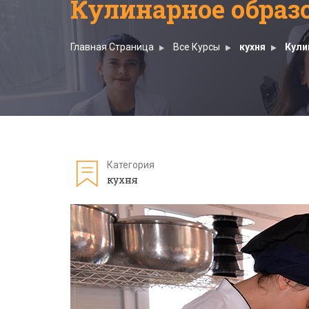
Кулинарное образ
Главная Страница
Все Курсы
кухня
Кули
Категория
кухня