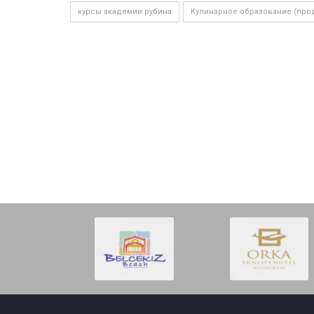
курсы академии рубина
Кулинарное образование (про