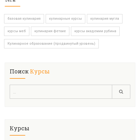
базовая кулинария
кулинарные курсы
кулинария мугла
курсы меб
кулинария фетхие
курсы академии рубина
Кулинарное образование (продвинутый уровень)
Поиск
Курсы
Курсы