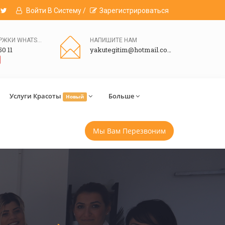
Войти В Систему /
Зарегистрироваться
ЛИНИЯ ПОДДЕРЖКИ WHATSAPP
НАПИШИТЕ НАМ
50 11
yakutegitim@hotmail.com
Услуги Красоты
Больше
Новый
Мы Вам Перезвоним