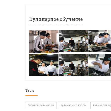
Кулинарное обучение
Теги
базовая кулинария
кулинарные курсы
кулинария м