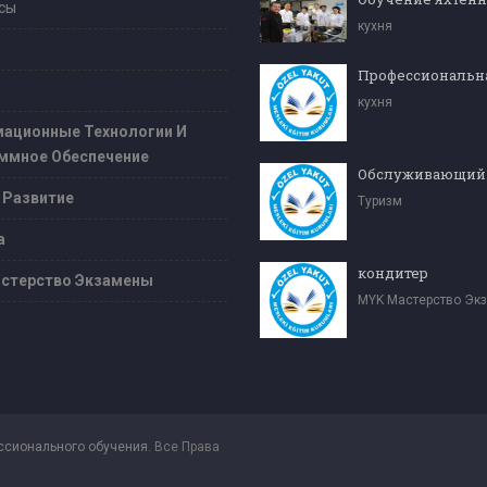
сы
кухня
кухня
ационные Технологии И
ммное Обеспечение
 Развитие
Туризм
а
кондитер
стерство Экзамены
MYK Мастерство Эк
ссионального обучения
. Все Права