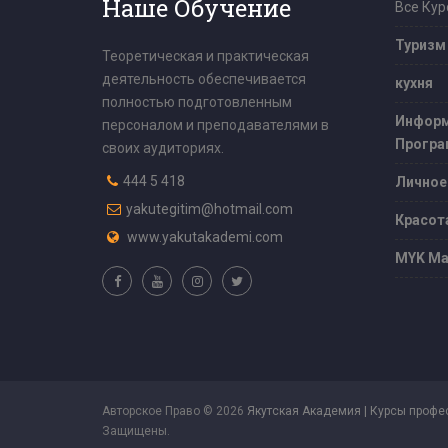
Наше Обучение
Все Кур
Туризм
Теоретическая и практическая
деятельность обеспечивается
кухня
полностью подготовленным
Информ
персоналом и преподавателями в
Програ
своих аудиториях.
444 5 418
Личное
yakutegitim@hotmail.com
Красот
www.yakutakademi.com
MYK Ма
Авторское Право © 2026
Якутская Академия | Курсы профе
Защищены.