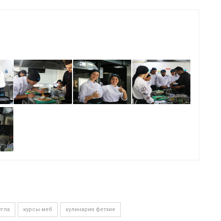
угла
курсы меб
кулинария фетхие