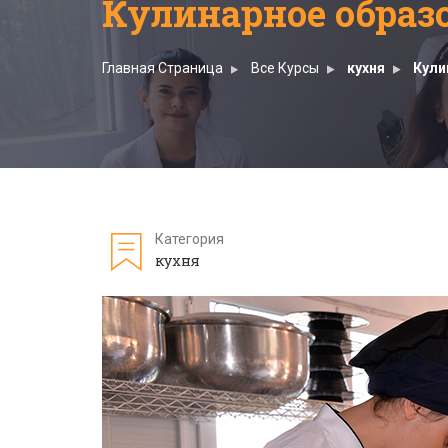
Кулинарное образ
Главная Страница
Все Курсы
кухня
Кули
Категория
кухня