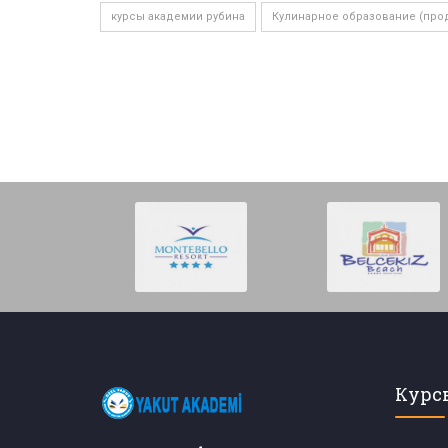
курсы академии рубина
Кулинарное образование (про
Курс