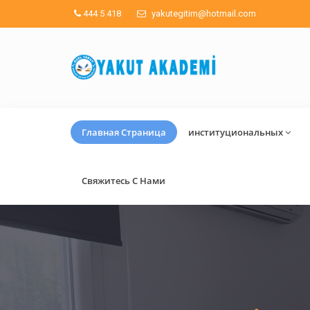
444 5 418
yakutegitim@hotmail.com
Главная Страница
институциональных
Свяжитесь С Нами