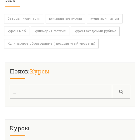
базовая кулинария
кулинарные курсы
кулинария мугла
курсы меб
кулинария фетхие
курсы академии рубина
Кулинарное образование (продвинутый уровень)
Поиск
Курсы
Курсы