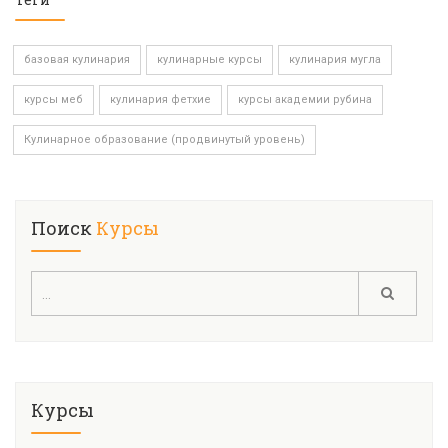
базовая кулинария
кулинарные курсы
кулинария мугла
курсы меб
кулинария фетхие
курсы академии рубина
Кулинарное образование (продвинутый уровень)
Поиск
Курсы
Курсы