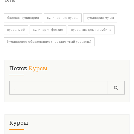
базовая кулинария
кулинарные курсы
кулинария мугла
курсы меб
кулинария фетхие
курсы академии рубина
Кулинарное образование (продвинутый уровень)
Поиск
Курсы
Курсы