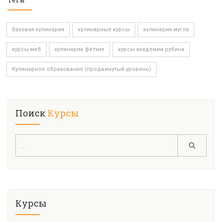
базовая кулинария
кулинарные курсы
кулинария мугла
курсы меб
кулинария фетхие
курсы академии рубина
Кулинарное образование (продвинутый уровень)
Поиск
Курсы
Курсы