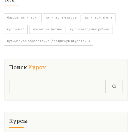
базовая кулинария
кулинарные курсы
кулинария мугла
курсы меб
кулинария фетхие
курсы академии рубина
Кулинарное образование (продвинутый уровень)
Поиск
Курсы
Курсы