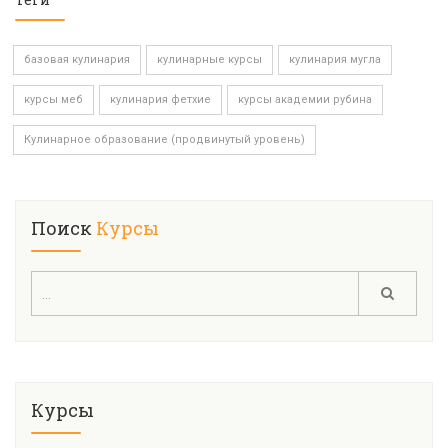
базовая кулинария
кулинарные курсы
кулинария мугла
курсы меб
кулинария фетхие
курсы академии рубина
Кулинарное образование (продвинутый уровень)
Поиск
Курсы
Курсы