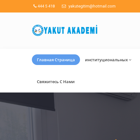
444 5 418
yakutegitim@hotmail.com
Главная Страница
институциональных
Свяжитесь С Нами