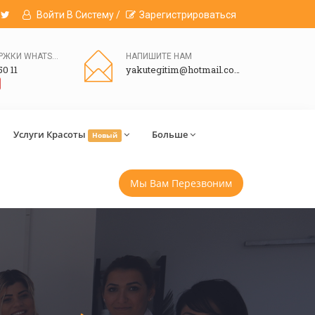
Войти В Систему /
Зарегистрироваться
ЛИНИЯ ПОДДЕРЖКИ WHATSAPP
НАПИШИТЕ НАМ
50 11
yakutegitim@hotmail.com
Услуги Красоты
Больше
Новый
Мы Вам Перезвоним