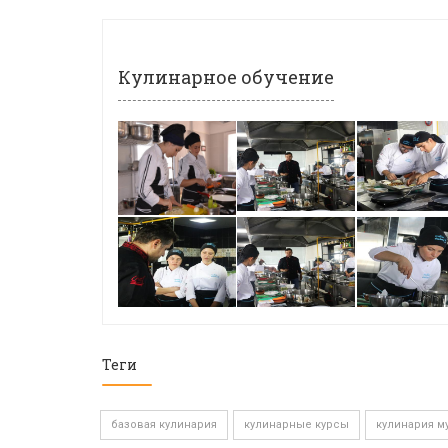
Кулинарное обучение
Теги
базовая кулинария
кулинарные курсы
кулинария м