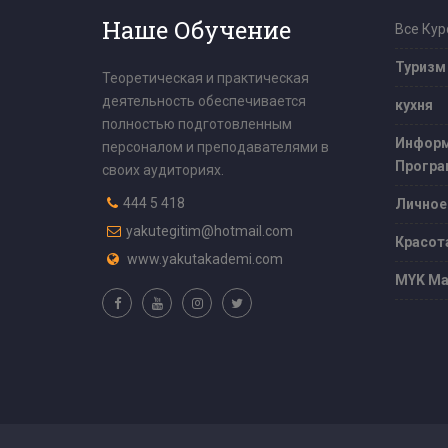
Наше Обучение
Все Кур
Туризм
Теоретическая и практическая
деятельность обеспечивается
кухня
полностью подготовленным
Информ
персоналом и преподавателями в
Програ
своих аудиториях.
444 5 418
Личное
yakutegitim@hotmail.com
Красот
www.yakutakademi.com
MYK Ма