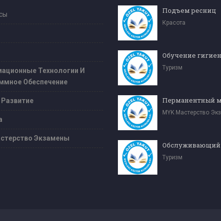
Подъем ресниц
сы
Красота
Обучение гигие
Туризм
ационные Технологии И
ммное Обеспечение
 Развитие
MYK Мастерство Эк
а
стерство Экзамены
Туризм