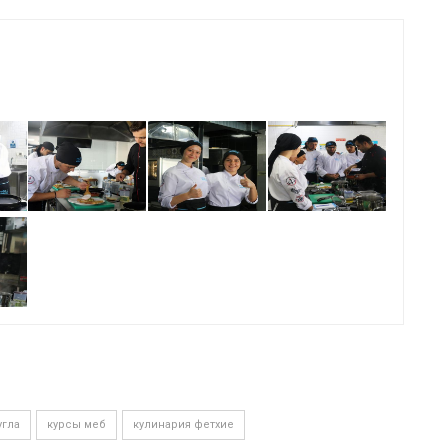
угла
курсы меб
кулинария фетхие