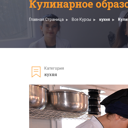
Кулинарное образ
Главная Страница
Все Курсы
кухня
Кули
Категория
кухня