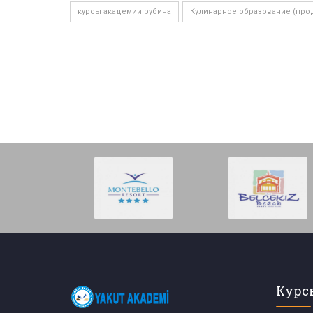
курсы академии рубина
Кулинарное образование (про
Курс