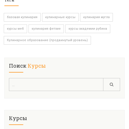
базовая кулинария
кулинарные курсы
кулинария мугла
курсы меб
кулинария фетхие
курсы академии рубина
Кулинарное образование (продвинутый уровень)
Поиск
Курсы
Курсы