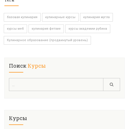
базовая кулинария
кулинарные курсы
кулинария мугла
курсы меб
кулинария фетхие
курсы академии рубина
Кулинарное образование (продвинутый уровень)
Поиск
Курсы
Курсы