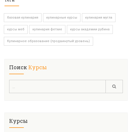
базовая кулинария
кулинарные курсы
кулинария мугла
курсы меб
кулинария фетхие
курсы академии рубина
Кулинарное образование (продвинутый уровень)
Поиск
Курсы
Курсы