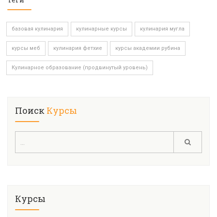
базовая кулинария
кулинарные курсы
кулинария мугла
курсы меб
кулинария фетхие
курсы академии рубина
Кулинарное образование (продвинутый уровень)
Поиск
Курсы
Курсы