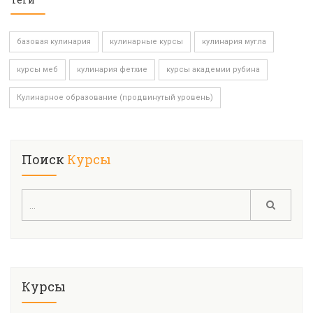
базовая кулинария
кулинарные курсы
кулинария мугла
курсы меб
кулинария фетхие
курсы академии рубина
Кулинарное образование (продвинутый уровень)
Поиск
Курсы
Курсы