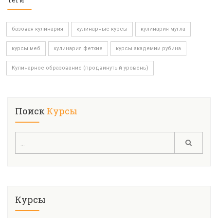
базовая кулинария
кулинарные курсы
кулинария мугла
курсы меб
кулинария фетхие
курсы академии рубина
Кулинарное образование (продвинутый уровень)
Поиск
Курсы
Курсы