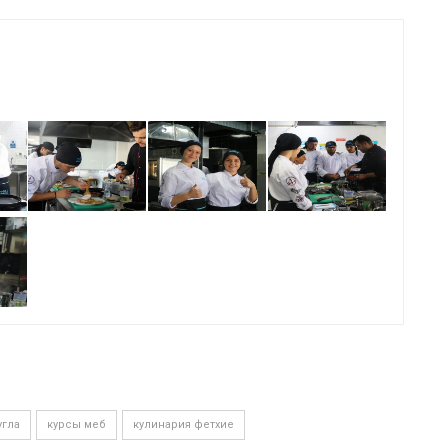
угла
курсы меб
кулинария фетхие