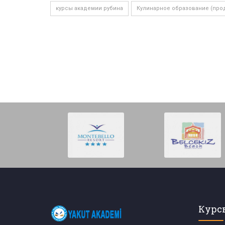
курсы академии рубина
Кулинарное образование (про
Курс