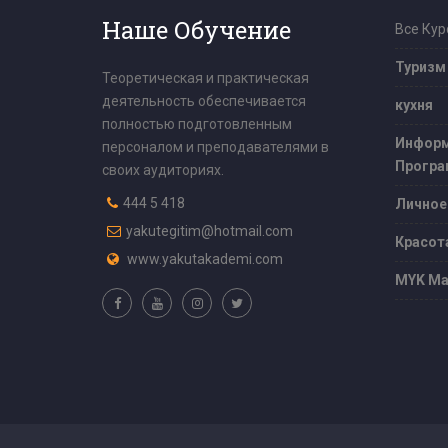
Наше Обучение
Все Кур
Туризм
Теоретическая и практическая
деятельность обеспечивается
кухня
полностью подготовленным
Информ
персоналом и преподавателями в
Програ
своих аудиториях.
444 5 418
Личное
yakutegitim@hotmail.com
Красот
www.yakutakademi.com
MYK Ма