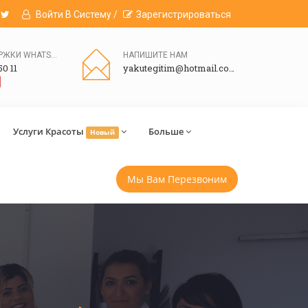
Войти В Систему /
Зарегистрироваться
ЛИНИЯ ПОДДЕРЖКИ WHATSAPP
НАПИШИТЕ НАМ
50 11
yakutegitim@hotmail.com
Услуги Красоты
Больше
Новый
Мы Вам Перезвоним