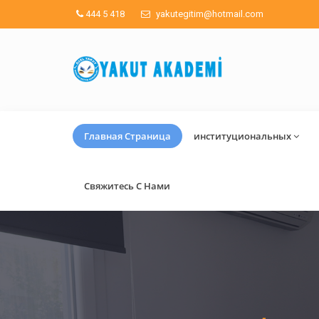
444 5 418
yakutegitim@hotmail.com
Главная Страница
институциональных
Свяжитесь С Нами