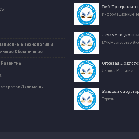
сы
MYK Мастерство Эк
ационные Технологии И
ммное Обеспечение
Огневая Подгото
 Развитие
Личное Развитие
а
стерство Экзамены
Туризм