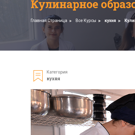
Кулинарное образ
Главная Страница
Все Курсы
кухня
Кули
Категория
кухня