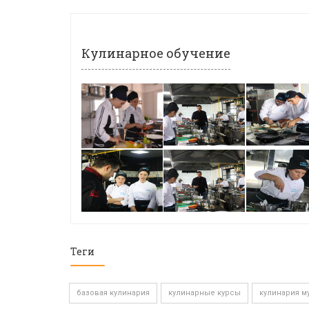
Кулинарное обучение
Теги
базовая кулинария
кулинарные курсы
кулинария м