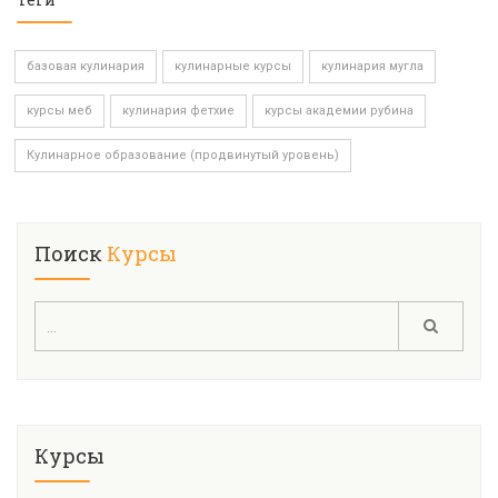
базовая кулинария
кулинарные курсы
кулинария мугла
курсы меб
кулинария фетхие
курсы академии рубина
Кулинарное образование (продвинутый уровень)
Поиск
Курсы
Курсы