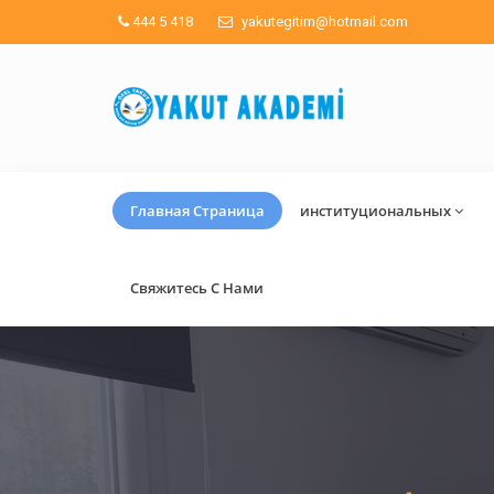
444 5 418
yakutegitim@hotmail.com
Главная Страница
институциональных
Свяжитесь С Нами