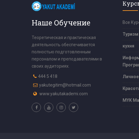
Курс
Наше Обучение
Все Кур
Туризм
Теоретическая и практическая
деятельность обеспечивается
кухня
полностью подготовленным
Информ
персоналом и преподавателями в
Програ
своих аудиториях.
444 5 418
Личное
yakutegitim@hotmail.com
Красот
www.yakutakademi.com
MYK Ма