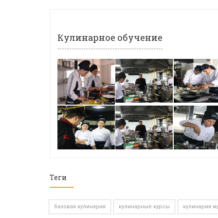
Кулинарное обучение
Теги
базовая кулинария
кулинарные курсы
кулинария м