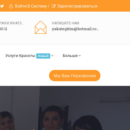
Войти В Систему /
Зарегистрироваться
ЛИНИЯ ПОДДЕРЖКИ WHATSAPP
НАПИШИТЕ НАМ
50 11
yakutegitim@hotmail.com
Услуги Красоты
Больше
Новый
Мы Вам Перезвоним