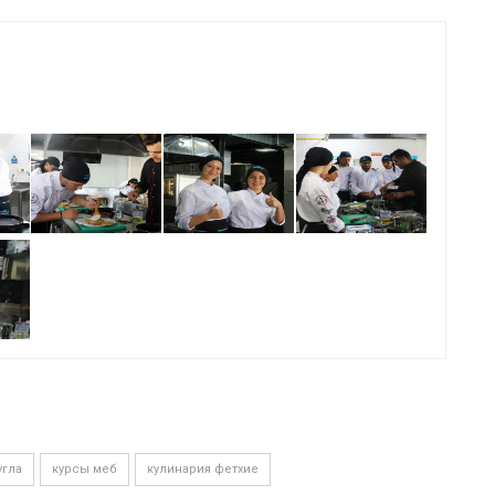
угла
курсы меб
кулинария фетхие