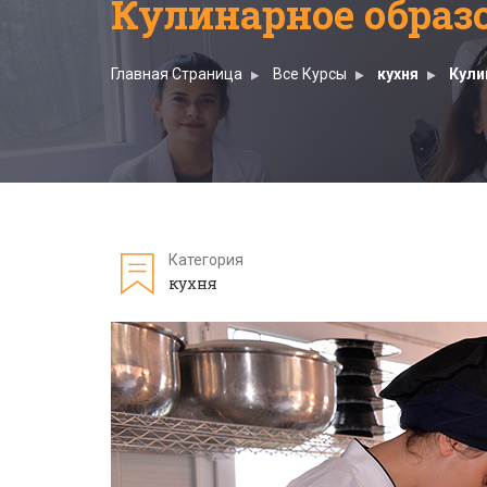
Кулинарное образ
Главная Страница
Все Курсы
кухня
Кули
Категория
кухня