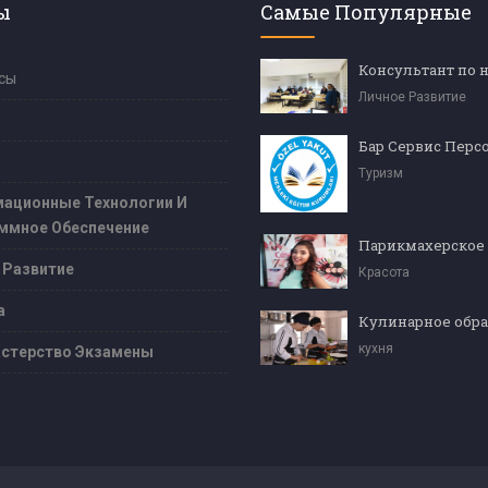
ы
Самые Популярные
сы
Личное Развитие
Бар Сервис Перс
Туризм
ационные Технологии И
ммное Обеспечение
Парикмахерское
 Развитие
Красота
а
кухня
стерство Экзамены