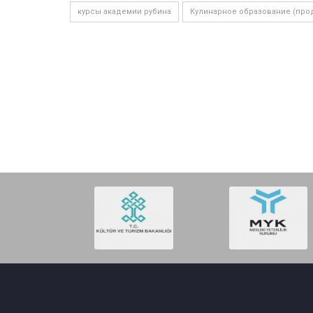
курсы академии рубина
Кулинарное образование (про