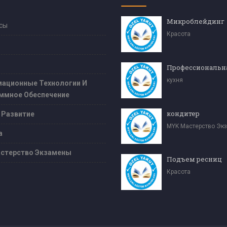
Микроблейдинг
сы
Красота
кухня
ационные Технологии И
ммное Обеспечение
кондитер
 Развитие
MYK Мастерство Эк
а
стерство Экзамены
Подъем ресниц
Красота