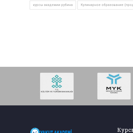
курсы академии рубина
Кулинарное образование (про
Курс