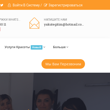
Войти В Систему /
Зарегистрироваться
ЛИНИЯ ПОДДЕРЖКИ WHATSAPP
НАПИШИТЕ НАМ
50 11
yakutegitim@hotmail.com
Услуги Красоты
Больше
Новый
Мы Вам Перезвоним