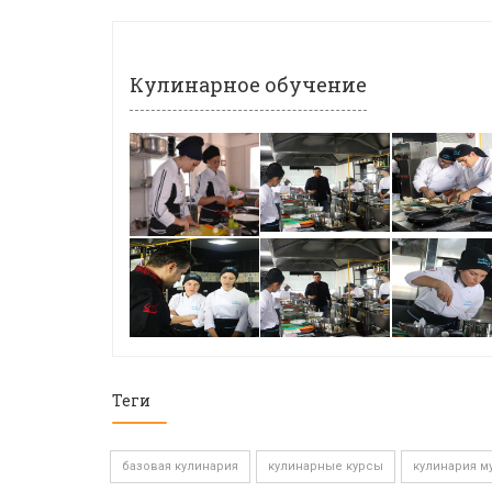
Кулинарное обучение
Теги
базовая кулинария
кулинарные курсы
кулинария м