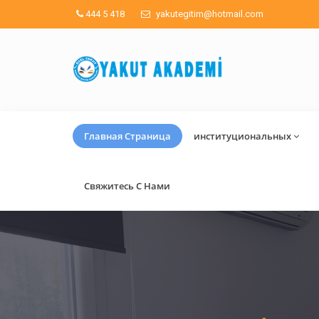
444 5 418
yakutegitim@hotmail.com
Главная Страница
институциональных
Свяжитесь С Нами