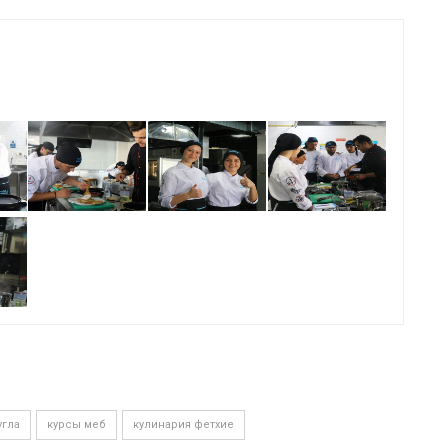
угла
курсы меб
кулинария фетхие