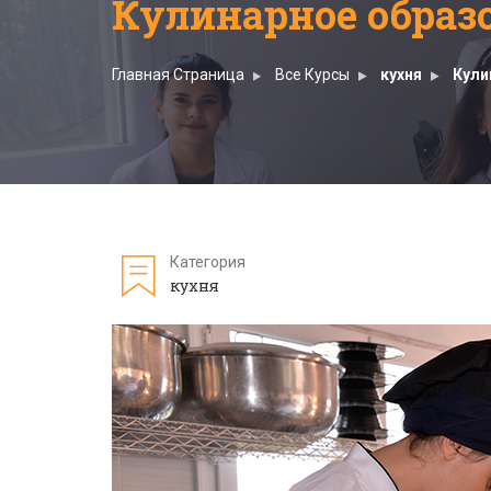
Кулинарное образ
Главная Страница
Все Курсы
кухня
Кули
Категория
кухня