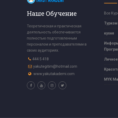
Наше Обучение
Все Кур
Туризм
Теоретическая и практическая
деятельность обеспечивается
кухня
полностью подготовленным
Информ
персоналом и преподавателями в
Програ
своих аудиториях.
444 5 418
Личное
yakutegitim@hotmail.com
Красот
www.yakutakademi.com
MYK Ма