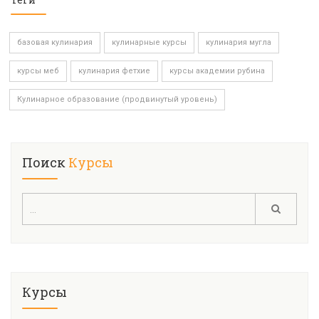
базовая кулинария
кулинарные курсы
кулинария мугла
курсы меб
кулинария фетхие
курсы академии рубина
Кулинарное образование (продвинутый уровень)
Поиск
Курсы
Курсы