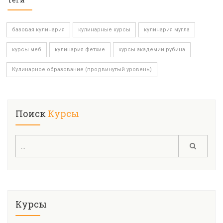
базовая кулинария
кулинарные курсы
кулинария мугла
курсы меб
кулинария фетхие
курсы академии рубина
Кулинарное образование (продвинутый уровень)
Поиск
Курсы
Курсы