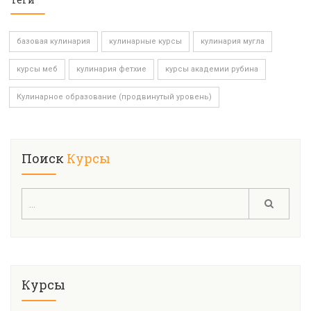
базовая кулинария
кулинарные курсы
кулинария мугла
курсы меб
кулинария фетхие
курсы академии рубина
Кулинарное образование (продвинутый уровень)
Поиск
Курсы
Курсы