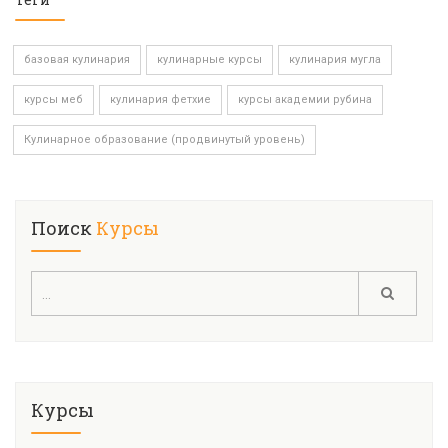
базовая кулинария
кулинарные курсы
кулинария мугла
курсы меб
кулинария фетхие
курсы академии рубина
Кулинарное образование (продвинутый уровень)
Поиск
Курсы
Курсы