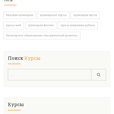
базовая кулинария
кулинарные курсы
кулинария мугла
курсы меб
кулинария фетхие
курсы академии рубина
Кулинарное образование (продвинутый уровень)
Поиск
Курсы
Курсы