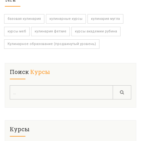
базовая кулинария
кулинарные курсы
кулинария мугла
курсы меб
кулинария фетхие
курсы академии рубина
Кулинарное образование (продвинутый уровень)
Поиск
Курсы
Курсы