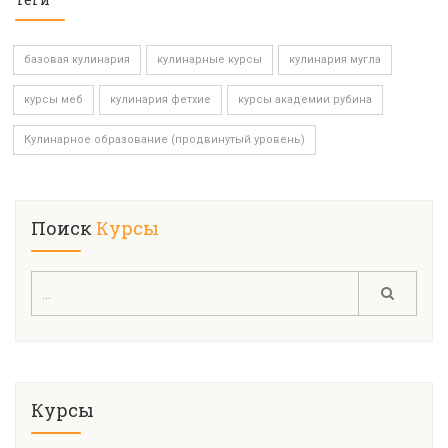
базовая кулинария
кулинарные курсы
кулинария мугла
курсы меб
кулинария фетхие
курсы академии рубина
Кулинарное образование (продвинутый уровень)
Поиск
Курсы
Курсы