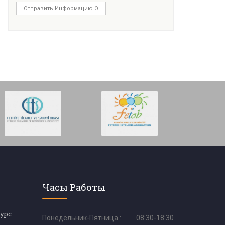
Отправить Информацию О
Часы Работы
урс
Понедельник-Пятница :
08:30-18:30