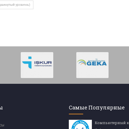
двинутый уровень)
ы
Самые Популярные
Компьютерный к
сы