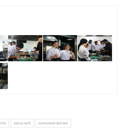
угла
курсы меб
кулинария фетхие