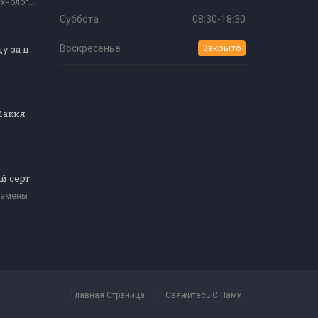
Информационные Технологии И Программное Обеспечение
Суббота :
08:30-18:30
Персонал по уходу за пациентами
Воскресенье :
Закрыто
Перманентный Макияж Эксперт
Экзаменационный сертификат мастера кулинарии (уровень 4)
замены
Главная Страница
|
Свяжитесь С Нами