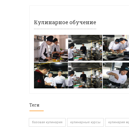
Кулинарное обучение
Теги
базовая кулинария
кулинарные курсы
кулинария м