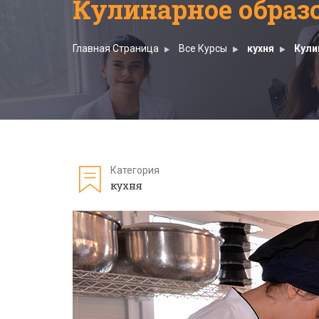
Кулинарное образ
Главная Страница
Все Курсы
кухня
Кули
Категория
кухня