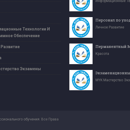
Личное Развитие
ационные Технологии И
ммное Обеспечение
 Развитие
Красота
а
стерство Экзамены
MYK Мастерство Эк
ссионального обучения
. Все Права