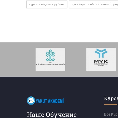
курсы академии рубина
Кулинарное образование (про
Курс
Наше Обучение
Все Кур