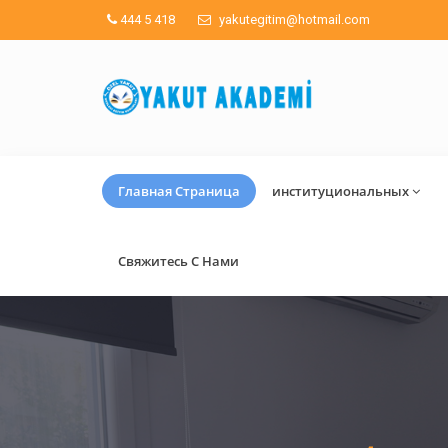
444 5 418
yakutegitim@hotmail.com
Главная Страница
институциональных
Свяжитесь С Нами