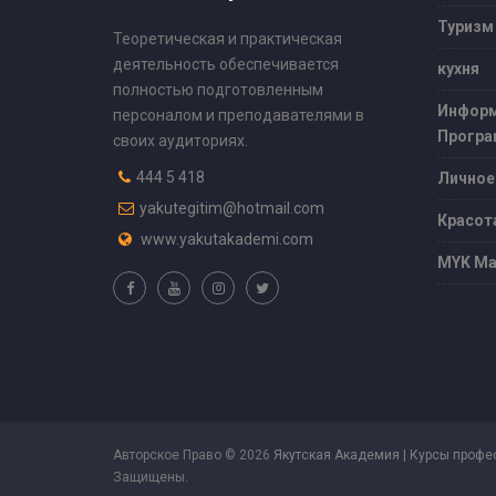
Туризм
Теоретическая и практическая
деятельность обеспечивается
кухня
полностью подготовленным
Информ
персоналом и преподавателями в
Програ
своих аудиториях.
444 5 418
Личное
yakutegitim@hotmail.com
Красот
www.yakutakademi.com
MYK Ма
Авторское Право © 2026
Якутская Академия | Курсы профе
Защищены.