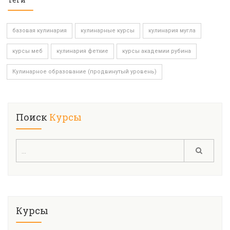
базовая кулинария
кулинарные курсы
кулинария мугла
курсы меб
кулинария фетхие
курсы академии рубина
Кулинарное образование (продвинутый уровень)
Поиск
Курсы
Курсы