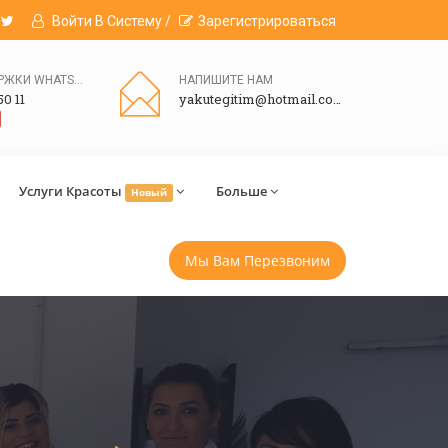
Войти В Систему /
Зарегистрироваться
ЛИНИЯ ПОДДЕРЖКИ WHATSAPP
НАПИШИТЕ НАМ
50 11
yakutegitim@hotmail.com
Услуги Красоты
Больше
Новый
Мы Вам Перезвоним