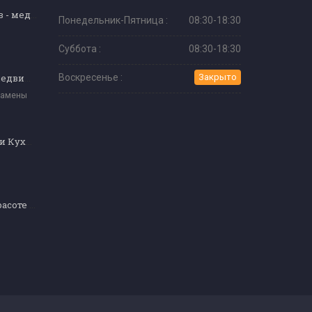
Прием пациентов - медицинский секретариат
Понедельник-Пятница :
08:30-18:30
Суббота :
08:30-18:30
Консультант по недвижимости (уровень 4 и уровень 5)
Воскресенье :
Закрыто
замены
Кулинария (Хобби Кухня)
Специалист по красоте (Уровень 4)