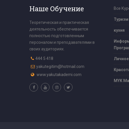
Наше Обучение
Все Кур
Туризм
Теоретическая и практическая
деятельность обеспечивается
кухня
полностью подготовленным
Информ
персоналом и преподавателями в
Програ
своих аудиториях.
444 5 418
Личное
yakutegitim@hotmail.com
Красот
www.yakutakademi.com
MYK Ма