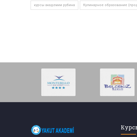
курсы академии рубина
Кулинарное образование (про
Курс