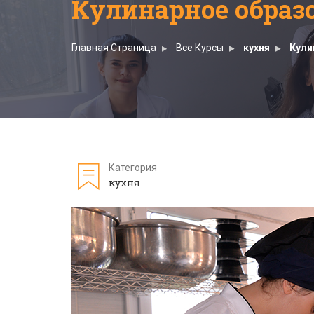
Кулинарное образ
Главная Страница
Все Курсы
кухня
Кули
Категория
кухня