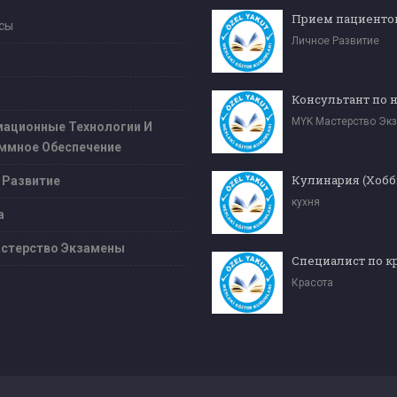
сы
Личное Развитие
MYK Мастерство Эк
ационные Технологии И
ммное Обеспечение
 Развитие
кухня
а
стерство Экзамены
Красота