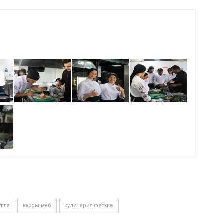
угла
курсы меб
кулинария фетхие