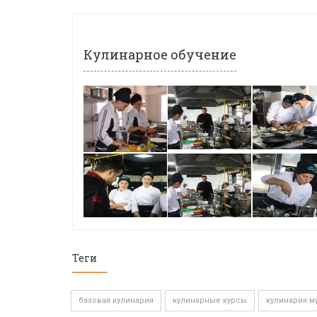
Кулинарное обучение
Теги
базовая кулинария
кулинарные курсы
кулинария м