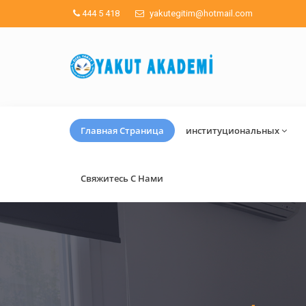
444 5 418
yakutegitim@hotmail.com
Главная Страница
институциональных
Свяжитесь С Нами