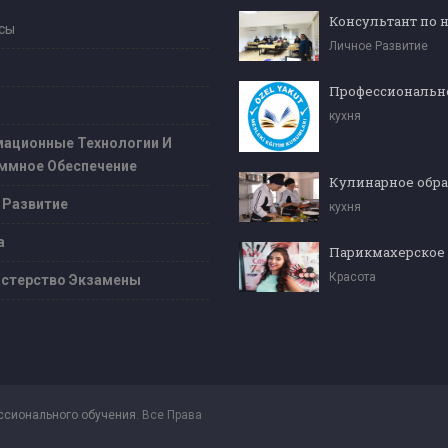
сы
Личное Развитие
кухня
ационные Технологии И
ммное Обеспечение
 Развитие
кухня
а
Парикмахерское
Красота
стерство Экзамены
ссионального обучения
. Все Права