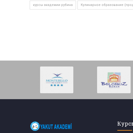
курсы академии рубина
Кулинарное образование (про
Курс