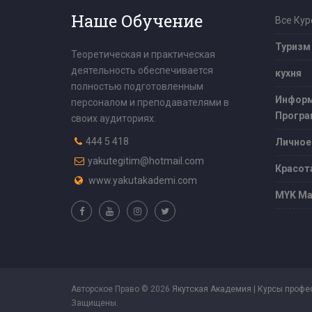
Наше Обучение
Все Кур
Туризм
Теоретическая и практическая
деятельность обеспечивается
кухня
полностью подготовленным
Информ
персоналом и преподавателями в
Програ
своих аудиториях.
444 5 418
Личное
yakutegitim@hotmail.com
Красот
www.yakutakademi.com
MYK Ма
Авторское Право © 2026
Якутская Академия | Курсы профе
Защищены.