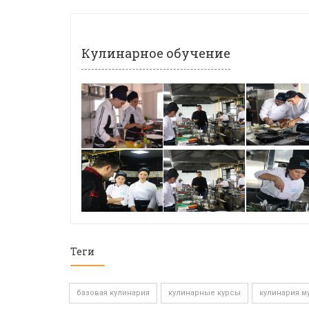
Кулинарное обучение
Теги
базовая кулинария
кулинарные курсы
кулинария м