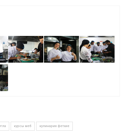
угла
курсы меб
кулинария фетхие