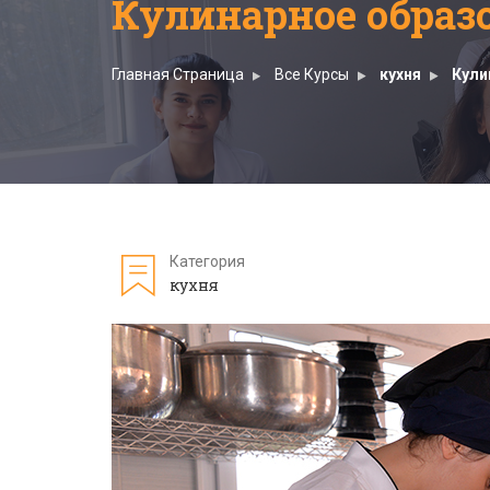
Кулинарное образ
Главная Страница
Все Курсы
кухня
Кули
Категория
кухня