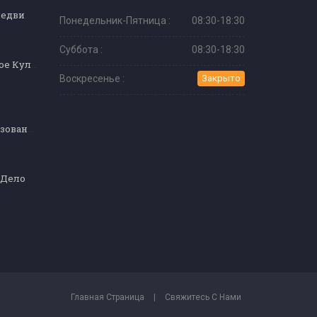
Консультант по недвижимости
Понедельник-Пятница :
08:30-18:30
Суббота :
08:30-18:30
Профессиональное Кулинарное Обучение
Воскресенье :
Закрыто
Кулинарное образование (продвинутый уровень)
 Дело
Главная Страница
|
Свяжитесь С Нами