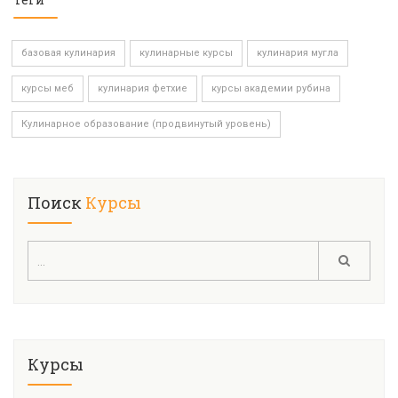
базовая кулинария
кулинарные курсы
кулинария мугла
курсы меб
кулинария фетхие
курсы академии рубина
Кулинарное образование (продвинутый уровень)
Поиск
Курсы
Курсы