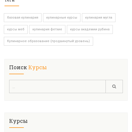
базовая кулинария
кулинарные курсы
кулинария мугла
курсы меб
кулинария фетхие
курсы академии рубина
Кулинарное образование (продвинутый уровень)
Поиск
Курсы
Курсы