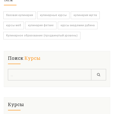
базовая кулинария
кулинарные курсы
кулинария мугла
курсы меб
кулинария фетхие
курсы академии рубина
Кулинарное образование (продвинутый уровень)
Поиск
Курсы
Курсы