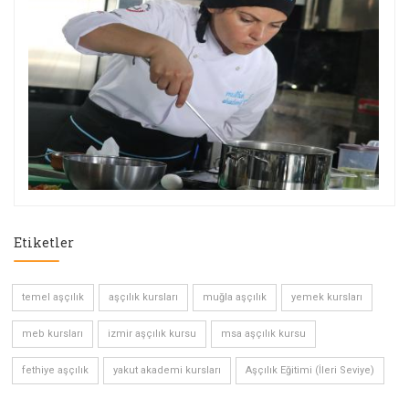
Etiketler
temel aşçılık
aşçılık kursları
muğla aşçılık
yemek kursları
meb kursları
izmir aşçılık kursu
msa aşçılık kursu
fethiye aşçılık
yakut akademi kursları
Aşçılık Eğitimi (İleri Seviye)