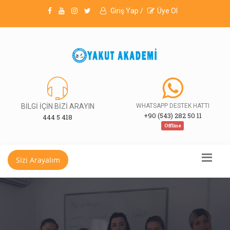
Giriş Yap /
Üye Ol
BİLGİ İÇİN BİZİ ARAYIN
WHATSAPP DESTEK HATTI
+90 (543) 282 50 11
444 5 418
Offline
Sizi Arayalım