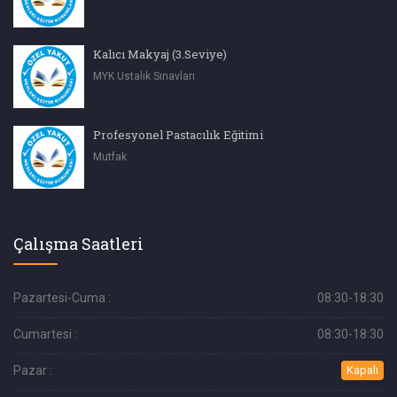
Kalıcı Makyaj (3.Seviye)
MYK Ustalık Sınavları
Profesyonel Pastacılık Eğitimi
Mutfak
Çalışma Saatleri
Pazartesi-Cuma :
08:30-18:30
Cumartesi :
08:30-18:30
Pazar :
Kapalı