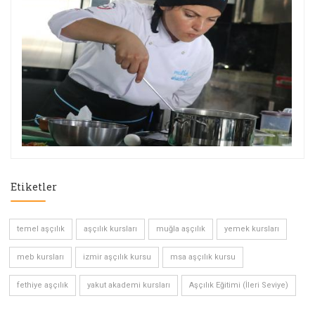
Etiketler
temel aşçılık
aşçılık kursları
muğla aşçılık
yemek kursları
meb kursları
izmir aşçılık kursu
msa aşçılık kursu
fethiye aşçılık
yakut akademi kursları
Aşçılık Eğitimi (İleri Seviye)