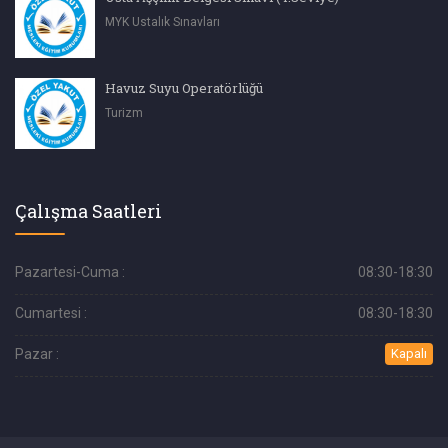
MYK Ustalık Sınavları
Havuz Suyu Operatörlüğü
Turizm
Çalışma Saatleri
Pazartesi-Cuma :
08:30-18:30
Cumartesi :
08:30-18:30
Pazar :
Kapalı