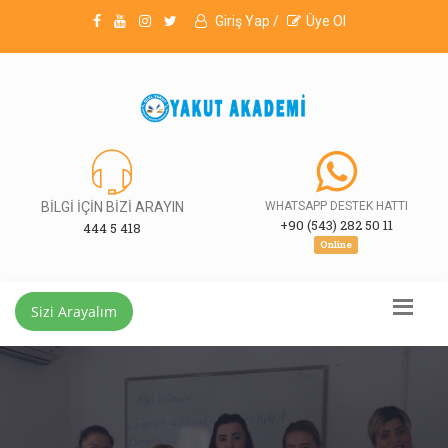
Giriş Yap /
Üye Ol
BİLGİ İÇİN BİZİ ARAYIN
WHATSAPP DESTEK HATTI
+90 (543) 282 50 11
444 5 418
Online
Sizi Arayalım