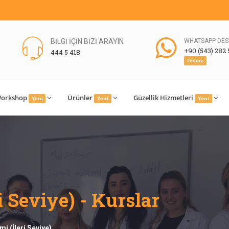
BİLGİ İÇİN BİZİ ARAYIN
WHATSAPP DES
+90 (543) 282 
444 5 418
Online
orkshop
Ürünler
Güzellik Hizmetleri
Yeni
Yeni
Yeni
i Seviye) - Kurslar
imi (İleri Seviye)