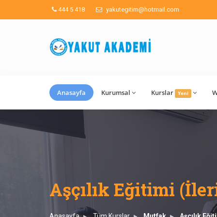
444 5 418
yakutegitim@hotmail.com
Anasayfa
Kurumsal
Kurslar
W
Yeni
Aşçılık Eğitimi (İler
Anasayfa
Tüm Kurslar
Mutfak
Aşçılık Eğit