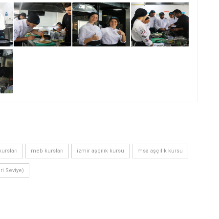
ursları
meb kursları
izmir aşçılık kursu
msa aşçılık kursu
eri Seviye)