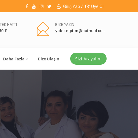
Giriş Yap /
Üye Ol
TEK HATTI
BİZE YAZIN
50 11
yakutegitim@hotmail.com
Sizi Arayalım
Daha Fazla
Bize Ulaşın