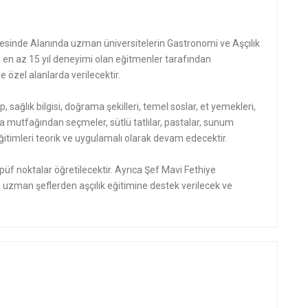
sinde Alanında uzman üniversitelerin Gastronomi ve Aşçılık
n az 15 yıl deneyimi olan eğitmenler tarafından
 özel alanlarda verilecektir.
p, sağlık bilgisi, doğrama şekilleri, temel soslar, et yemekleri,
a mutfağından seçmeler, sütlü tatlılar, pastalar, sunum
mı eğitimleri teorik ve uygulamalı olarak devam edecektir.
üf noktalar öğretilecektir. Ayrıca Şef Mavi Fethiye
uzman şeflerden aşçılık eğitimine destek verilecek ve