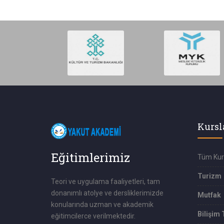
Kursl
Eğitimlerimiz
Tüm Kur
Turizm
Teori ve uygulama faaliyetleri, tam
donanımlı atolye ve dersliklerimizde
Mutfak
konularında uzman ve akademik
Bilişim 
eğitimcilerce verilmektedir.