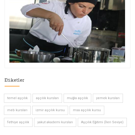
Etiketler
temel aşçılık
aşçılık kursları
muğla aşçılık
yemek kursları
meb kursları
izmir aşçılık kursu
msa aşçılık kursu
fethiye aşçılık
yakut akademi kursları
Aşçılık Eğitimi (İleri Seviye)