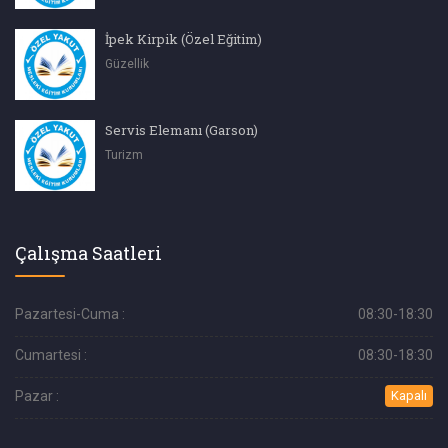
İpek Kirpik (Özel Eğitim)
Güzellik
Servis Elemanı (Garson)
Turizm
Çalışma Saatleri
Pazartesi-Cuma :
08:30-18:30
Cumartesi :
08:30-18:30
Pazar :
Kapalı