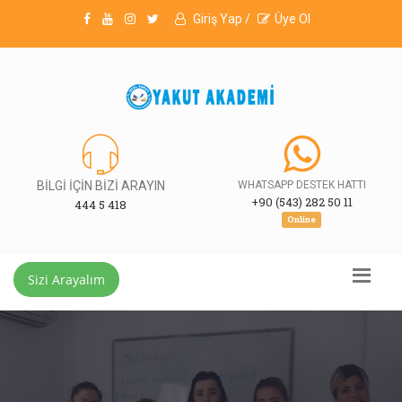
Giriş Yap /
Üye Ol
BİLGİ İÇİN BİZİ ARAYIN
WHATSAPP DESTEK HATTI
+90 (543) 282 50 11
444 5 418
Online
Sizi Arayalım