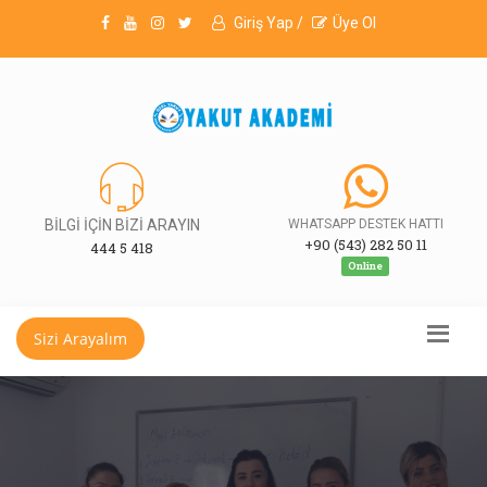
Giriş Yap /
Üye Ol
BİLGİ İÇİN BİZİ ARAYIN
WHATSAPP DESTEK HATTI
+90 (543) 282 50 11
444 5 418
Online
Sizi Arayalım