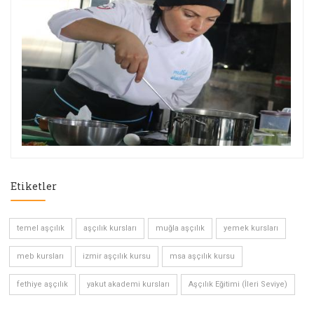
Etiketler
temel aşçılık
aşçılık kursları
muğla aşçılık
yemek kursları
meb kursları
izmir aşçılık kursu
msa aşçılık kursu
fethiye aşçılık
yakut akademi kursları
Aşçılık Eğitimi (İleri Seviye)