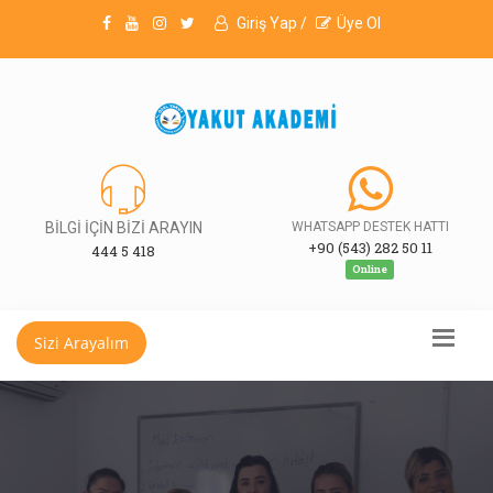
Giriş Yap /
Üye Ol
BİLGİ İÇİN BİZİ ARAYIN
WHATSAPP DESTEK HATTI
+90 (543) 282 50 11
444 5 418
Online
Sizi Arayalım