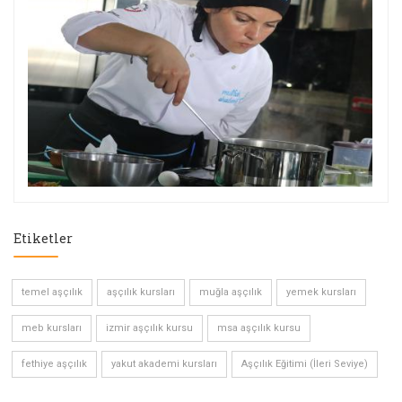
Etiketler
temel aşçılık
aşçılık kursları
muğla aşçılık
yemek kursları
meb kursları
izmir aşçılık kursu
msa aşçılık kursu
fethiye aşçılık
yakut akademi kursları
Aşçılık Eğitimi (İleri Seviye)