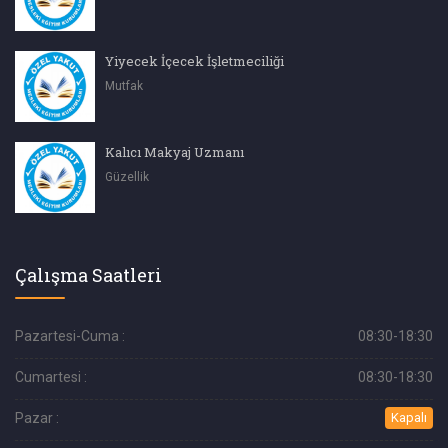
Yiyecek İçecek İşletmeciliği
Mutfak
Kalıcı Makyaj Uzmanı
Güzellik
Çalışma Saatleri
Pazartesi-Cuma :
08:30-18:30
Cumartesi :
08:30-18:30
Pazar :
Kapalı