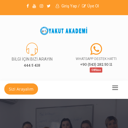
Giriş Yap /
Üye Ol
BİLGİ İÇİN BİZİ ARAYIN
WHATSAPP DESTEK HATTI
+90 (543) 282 50 11
444 5 418
Offline
Sizi Arayalım