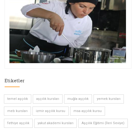
Etiketler
temel aşçılık
aşçılık kursları
muğla aşçılık
yemek kursları
meb kursları
izmir aşçılık kursu
msa aşçılık kursu
fethiye aşçılık
yakut akademi kursları
Aşçılık Eğitimi (İleri Seviye)