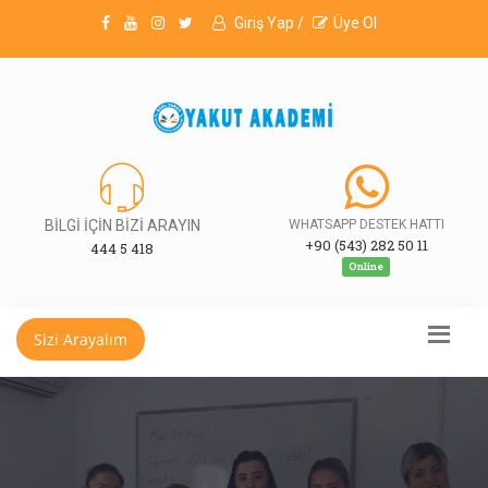
Giriş Yap /
Üye Ol
BİLGİ İÇİN BİZİ ARAYIN
WHATSAPP DESTEK HATTI
+90 (543) 282 50 11
444 5 418
Online
Sizi Arayalım