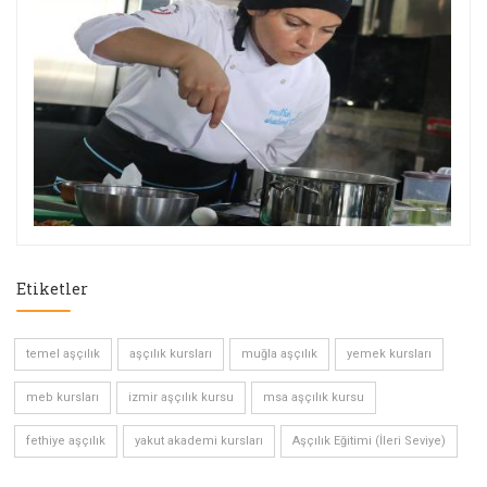
Etiketler
temel aşçılık
aşçılık kursları
muğla aşçılık
yemek kursları
meb kursları
izmir aşçılık kursu
msa aşçılık kursu
fethiye aşçılık
yakut akademi kursları
Aşçılık Eğitimi (İleri Seviye)