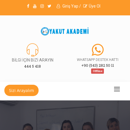
Giriş Yap /
Üye Ol
BİLGİ İÇİN BİZİ ARAYIN
WHATSAPP DESTEK HATTI
+90 (543) 282 50 11
444 5 418
Offline
Sizi Arayalım