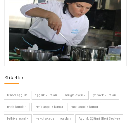
Etiketler
temel aşçılık
aşçılık kursları
muğla aşçılık
yemek kursları
meb kursları
izmir aşçılık kursu
msa aşçılık kursu
fethiye aşçılık
yakut akademi kursları
Aşçılık Eğitimi (İleri Seviye)