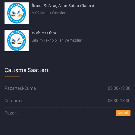
İkinci El Araç Alım Satım (Galeri)
MYK Ustalık Sınavları
Web Yazılım
Bilişim Teknolojileri Ve Yazılım
Çalışma Saatleri
Pazartesi-Cuma :
08:30-18:30
Cumartesi :
08:30-18:30
Pazar :
Kapalı