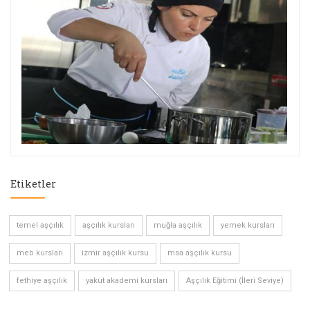
Etiketler
temel aşçılık
aşçılık kursları
muğla aşçılık
yemek kursları
meb kursları
izmir aşçılık kursu
msa aşçılık kursu
fethiye aşçılık
yakut akademi kursları
Aşçılık Eğitimi (İleri Seviye)