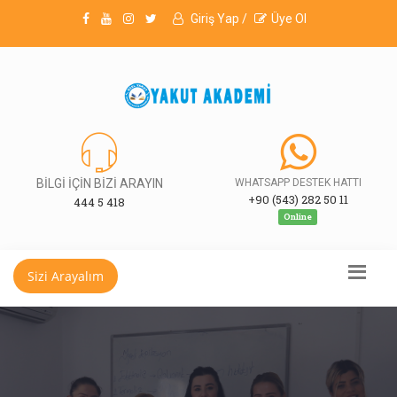
Giriş Yap /
Üye Ol
BİLGİ İÇİN BİZİ ARAYIN
WHATSAPP DESTEK HATTI
+90 (543) 282 50 11
444 5 418
Online
Sizi Arayalım