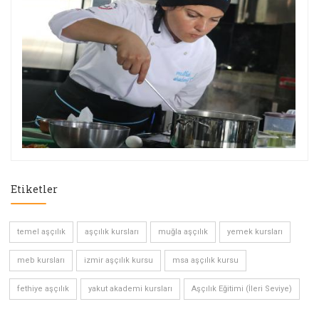
Etiketler
temel aşçılık
aşçılık kursları
muğla aşçılık
yemek kursları
meb kursları
izmir aşçılık kursu
msa aşçılık kursu
fethiye aşçılık
yakut akademi kursları
Aşçılık Eğitimi (İleri Seviye)