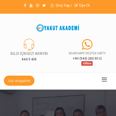
Giriş Yap /
Üye Ol
BİLGİ İÇİN BİZİ ARAYIN
WHATSAPP DESTEK HATTI
+90 (543) 282 50 11
444 5 418
Offline
Sizi Arayalım