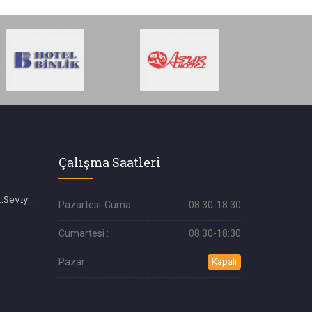
Çalışma Saatleri
Güzellik Uzmanı (4.Seviye) Ustalık
Pazartesi-Cuma :
08:30-18:30
Cumartesi :
08:30-18:30
Pazar :
Kapalı