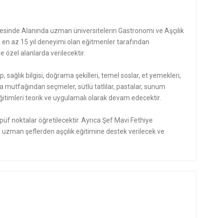
sinde Alanında uzman üniversitelerin Gastronomi ve Aşçılık
n az 15 yıl deneyimi olan eğitmenler tarafından
 özel alanlarda verilecektir.
p, sağlık bilgisi, doğrama şekilleri, temel soslar, et yemekleri,
a mutfağından seçmeler, sütlü tatlılar, pastalar, sunum
mı eğitimleri teorik ve uygulamalı olarak devam edecektir.
üf noktalar öğretilecektir. Ayrıca Şef Mavi Fethiye
uzman şeflerden aşçılık eğitimine destek verilecek ve