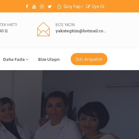
Giriş Yap /
Üye Ol
TEK HATTI
BİZE YAZIN
50 11
yakutegitim@hotmail.com
Sizi Arayalım
Daha Fazla
Bize Ulaşın