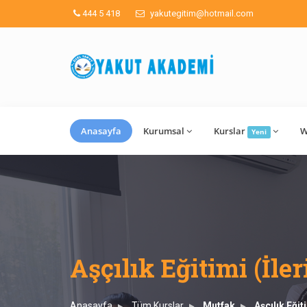
444 5 418
yakutegitim@hotmail.com
Anasayfa
Kurumsal
Kurslar
W
Yeni
Aşçılık Eğitimi (İler
Anasayfa
Tüm Kurslar
Mutfak
Aşçılık Eğit