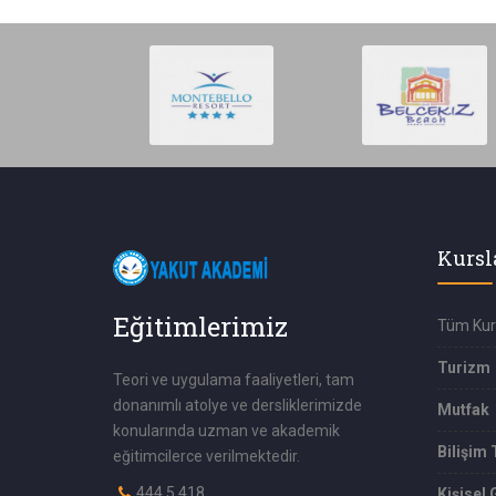
Kursl
Eğitimlerimiz
Tüm Kur
Turizm
Teori ve uygulama faaliyetleri, tam
donanımlı atolye ve dersliklerimizde
Mutfak
konularında uzman ve akademik
Bilişim 
eğitimcilerce verilmektedir.
444 5 418
Kişisel 