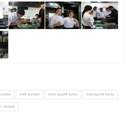
ursları
meb kursları
izmir aşçılık kursu
msa aşçılık kursu
eri Seviye)