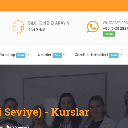
BİLGİ İÇİN BİZİ ARAYIN
WHATSAPP DES
+90 (543) 282 
444 5 418
Online
orkshop
Ürünler
Güzellik Hizmetleri
Yeni
Yeni
Yeni
i Seviye) - Kurslar
imi (İleri Seviye)